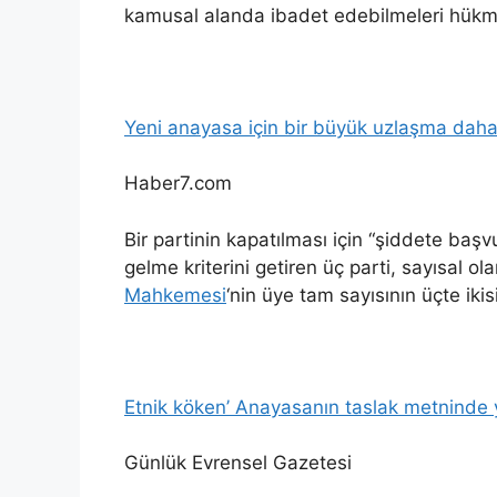
kamusal alanda ibadet edebilmeleri hükme b
Yeni anayasa için bir büyük uzlaşma dah
Haber7.com
Bir partinin kapatılması için “şiddete baş
gelme kriterini getiren üç parti, sayısal
Mahkemesi
‘nin üye tam sayısının üçte iki
Etnik köken’ Anayasanın taslak metninde y
Günlük Evrensel Gazetesi