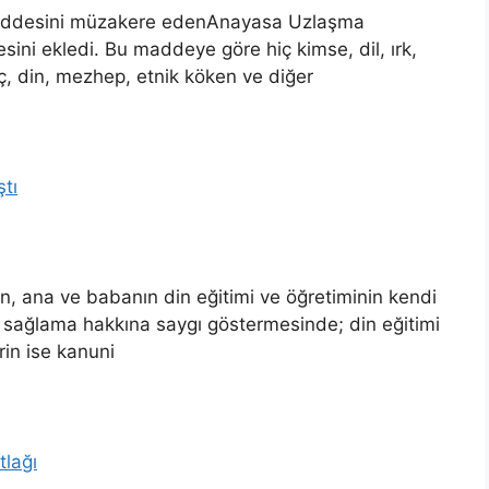
k maddesini müzakere edenAnayasa Uzlaşma
ini ekledi. Bu maddeye göre hiç kimse, dil, ırk,
nç, din, mezhep, etnik köken ve diğer
tı
 ana ve babanın din eğitimi ve öğretiminin kendi
nı sağlama hakkına saygı göstermesinde; din eğitimi
rin ise kanuni
lağı