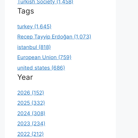
Turkish Society (1,458)
Tags
turkey (1,645)
Recep Tayyip Erdoğan (1,073)
istanbul (818)
European Union (759)
united states (686)
Year
2026 (152)
2025 (332)
2024 (308)
2023 (234)
2022 (212)