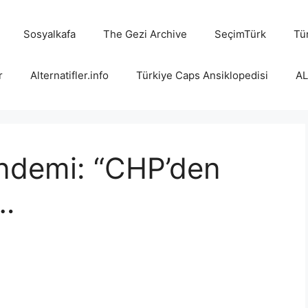
Sosyalkafa
The Gezi Archive
SeçimTürk
Tür
r
Alternatifler.info
Türkiye Caps Ansiklopedisi
A
ndemi: “CHP’den
ı…