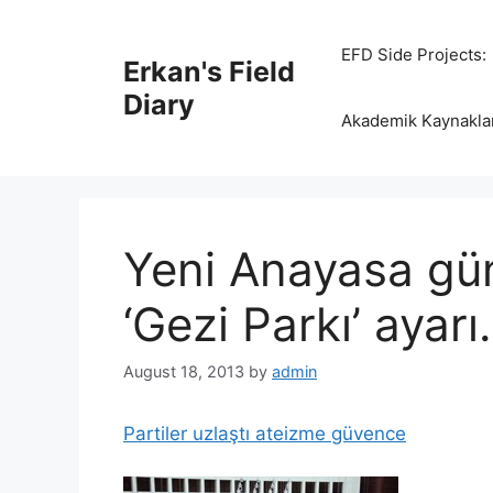
Skip
to
EFD Side Projects:
Erkan's Field
content
Diary
Akademik Kaynakla
Yeni Anayasa gü
‘Gezi Parkı’ ayar
August 18, 2013
by
admin
Partiler uzlaştı ateizme güvence