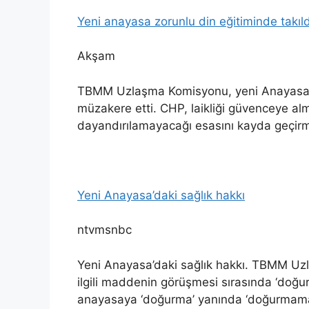
Yeni anayasa zorunlu din eğitiminde takıld
Akşam
TBMM Uzlaşma Komisyonu, yeni Anayasa’da 
müzakere etti. CHP, laikliği güvenceye alm
dayandırılamayacağı esasını kayda geçir
Yeni Anayasa’daki sağlık hakkı
ntvmsnbc
Yeni Anayasa’daki sağlık hakkı. TBMM Uz
ilgili maddenin görüşmesi sırasında ‘do
anayasaya ‘doğurma’ yanında ‘doğurmama h