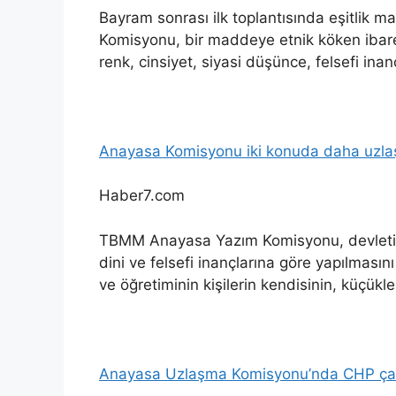
Bayram sonrası ilk toplantısında eşitli
Komisyonu, bir maddeye etnik köken ibares
renk, cinsiyet, siyasi düşünce, felsefi ina
Anayasa Komisyonu iki konuda daha uzlaş
Haber7.com
TBMM Anayasa Yazım Komisyonu, devletin,
dini ve felsefi inançlarına göre yapılması
ve öğretiminin kişilerin kendisinin, küçükle
Anayasa Uzlaşma Komisyonu’nda CHP çat