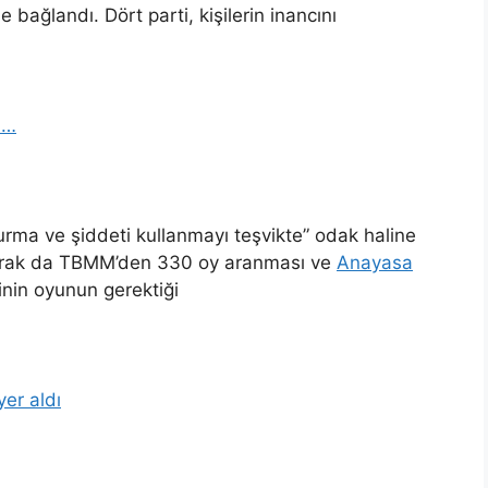
ağlandı. Dört parti, kişilerin inancını
a…
vurma ve şiddeti kullanmayı teşvikte” odak haline
 olarak da TBMM’den 330 oy aranması ve
Anayasa
sinin oyunun gerektiği
er aldı