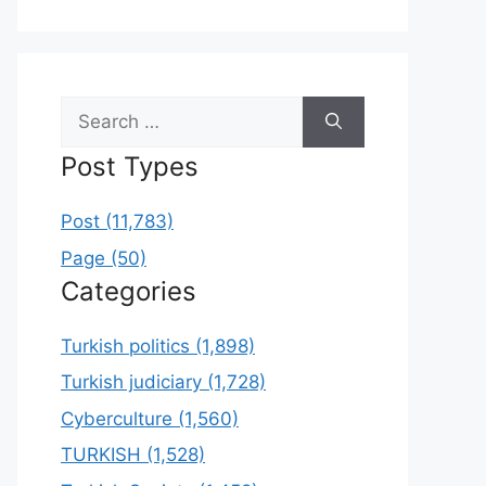
Search
for:
Post Types
Post (11,783)
Page (50)
Categories
Turkish politics (1,898)
Turkish judiciary (1,728)
Cyberculture (1,560)
TURKISH (1,528)