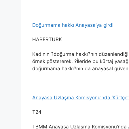
Doğurmama hakkı Anayasa’ya girdi
HABERTURK
Kadının ?doğurma hakkı?nın düzenlendi
örnek göstererek, ?İleride bu kürtaj yasağın
doğurmama hakkı?nın da anayasal güvence
Anayasa Uzlaşma Komisyonu’nda ‘Kürtçe’ y
T24
TBMM Anayasa Uzlaşma Komisyonu’nda AKP,